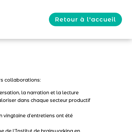
Retour à l'accueil
rs collaborations:
sation, la narration et la lecture
loriser dans chaque secteur productif
n vingtaine d’entretiens ont été
ipe de l’Institut de brainworking en